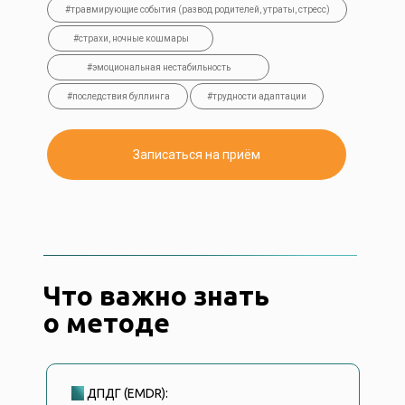
#травмирующие события (развод родителей, утраты, стресс)
#страхи, ночные кошмары
#эмоциональная нестабильность
#последствия буллинга
#трудности адаптации
Записаться на приём
Что важно знать
о методе
►
ДПДГ (EMDR):