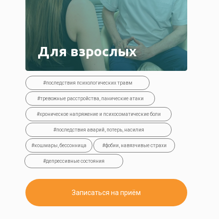
Для взрослых
#последствия психологических травм
#тревожные расстройства, панические атаки
#хроническое напряжение и психосоматические боли
#последствия аварий, потерь, насилия
#кошмары, бессонница
#фобии, навязчивые страхи
#депрессивные состояния
Записаться на приём