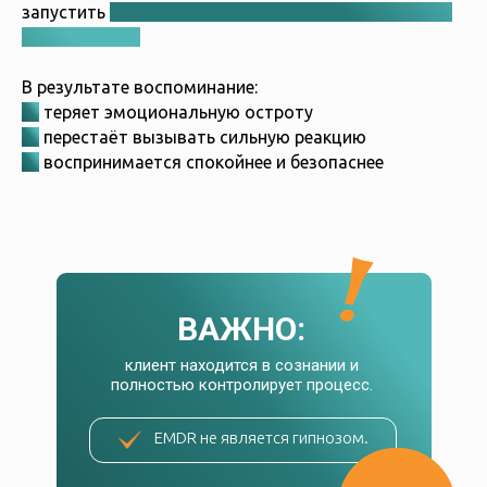
запустить
естественный механизм переработки
информации.
В результате воспоминание:
►
теряет эмоциональную остроту
►
перестаёт вызывать сильную реакцию
►
воспринимается спокойнее и безопаснее
ВАЖНО:
клиент находится в сознании и
полностью контролирует процесс.
EMDR не является гипнозом.