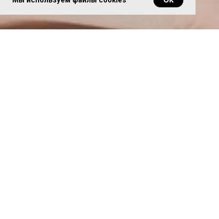
© 2020. Все права защищены
ИП Федосикова Елена Игоревна
ИНН 325002174524
ОГРНИП 320774600351270
Политика конфиденциальности
Договор оферты
info@doctor-loskutov.ru