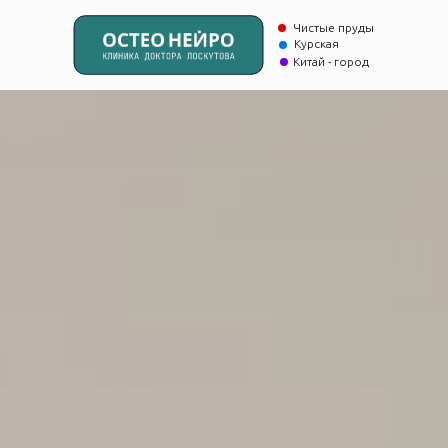
Чистые пруды
Курская
Китай - город