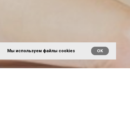
Мы используем файлы cookies
ОК
© 2020. Все права защищены
ИП Федосикова Елена Игоревна
ИНН 325002174524
ОГРНИП 320774600351270
Политика конфиденциальности