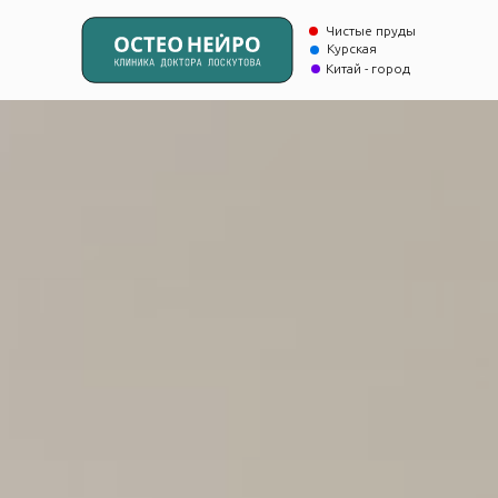
Чистые пруды
Курская
Китай - город